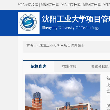
MPAcc院校库
|
MBA院校库
|
MAud院校库
|
MPA院校库
|
MT
沈阳工业大学项目管
Shenyang University Of Technology
首页
>>
沈阳工业大学 ● 项目管理硕士
院校直达
招生信息
复试分数线
沈
沈
经
工
所