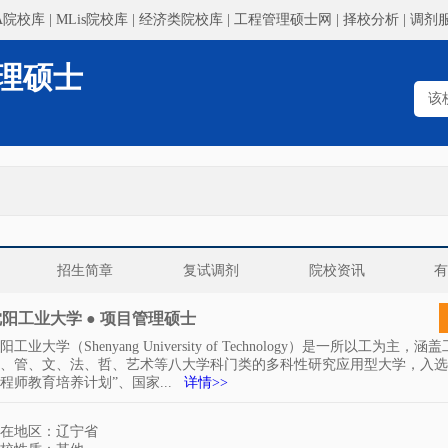
A院校库
|
MLis院校库
|
经济类院校库
|
工程管理硕士网
|
择校分析
|
调剂
理硕士
招生简章
复试调剂
院校资讯
阳工业大学 ● 项目管理硕士
阳工业大学（Shenyang University of Technology）是一所以工为主，
、管、文、法、哲、艺术等八大学科门类的多科性研究应用型大学，入选
程师教育培养计划”、国家...
详情>>
在地区：辽宁省