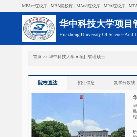
MPAcc院校库
|
MBA院校库
|
MAud院校库
|
MPA院校库
|
MT
华中科技大学项目
Huazhong University Of Science And 
首页
>>
华中科技大学 ● 项目管理硕士
院校直达
招生信息
复试分数线
华
华
民
程
所