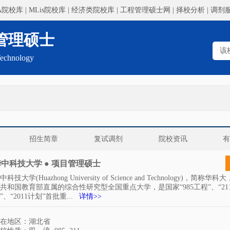
A院校库
|
MLis院校库
|
经济类院校库
|
工程管理硕士网
|
择校分析
|
调剂
管理硕士
Technology
招生简章
复试调剂
院校资讯
中科技大学 ● 项目管理硕士
中科技大学(Huazhong University of Science and Technology)，简称
共和国教育部直属的综合性研究型全国重点大学，是国家“985工程”、“21
”、“2011计划”首批重...
详情>>
在地区：湖北省